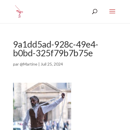
9a1dd5ad-928c-49e4-
b0bd-325f79b7b75e
par
@Martine
|
Juil 25, 2024