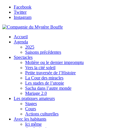
Facebook
Twitter
Instagram
Accueil
Agenda
2025
Saisons précédentes
Spectacles
Molière ou le dernier impromptu
Vers la cité soleil
Petite traversée de l’Histoire
La Cour des miracles
Les stades de l’utopie
Sacha dans l’autre monde
Mariage 2.0
Les pratiques amateurs
Stages
Cours
Actions culturelles
Avec les habitants
Ici même