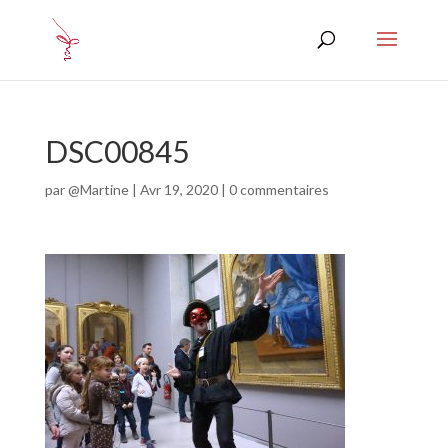
DSC00845
par
@Martine
|
Avr 19, 2020
|
0 commentaires