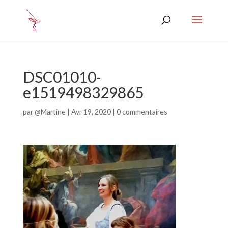
DSC01010-
e1519498329865
par
@Martine
|
Avr 19, 2020
|
0 commentaires