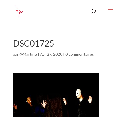
DSC01725
par
@Martine
|
Avr 27, 2020
|
0 commentaires