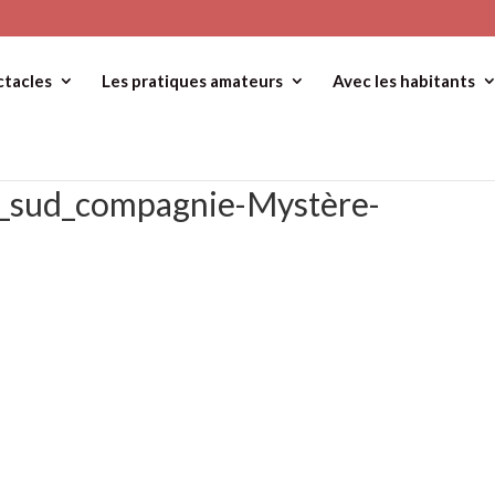
ctacles
Les pratiques amateurs
Avec les habitants
rs_sud_compagnie-Mystère-