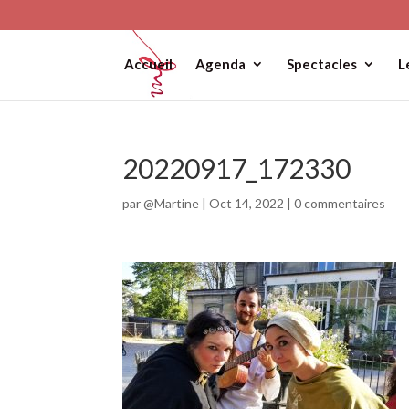
Accueil
Agenda
Spectacles
L
20220917_172330
par
@Martine
|
Oct 14, 2022
|
0 commentaires