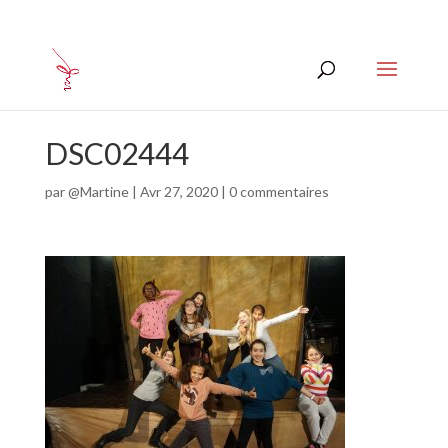
DSC02444
par
@Martine
|
Avr 27, 2020
|
0 commentaires