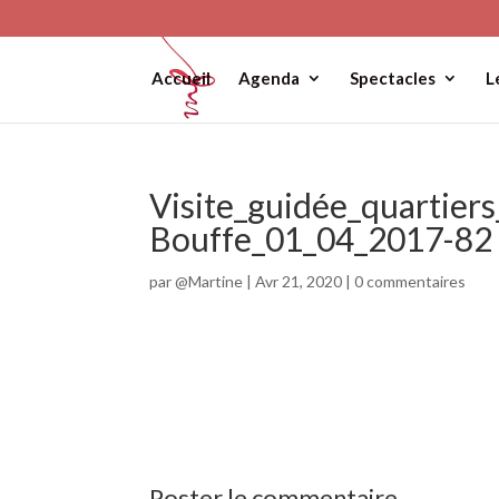
Accueil
Agenda
Spectacles
L
Visite_guidée_quartie
Bouffe_01_04_2017-82
par
@Martine
|
Avr 21, 2020
|
0 commentaires
Poster le commentaire